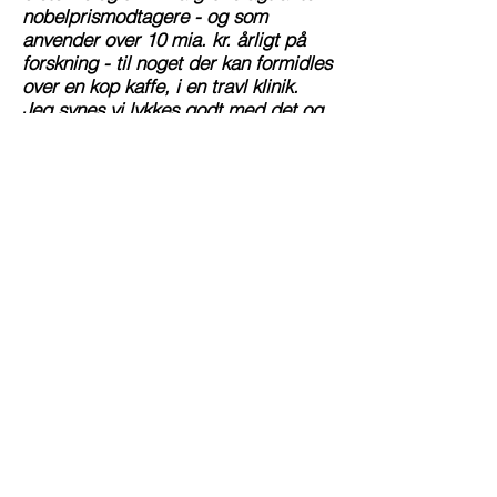
nobelprismodtagere - og som
anvender over 10 mia. kr. årligt på
forskning - til noget der kan formidles
over en kop kaffe, i en travl klinik.
Jeg synes vi lykkes godt med det og
Bent coacher og venligt, bestemt og
professionelt i den proces”
Christoffer
Jensen, Medical Director, Biogen
Idec
Tilbage til faglig formidling