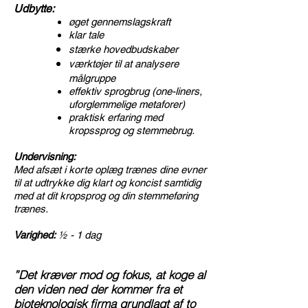
Udbytte:
øget gennemslagskraft
klar tale
stærke hovedbudskaber
værktøjer til at analysere
målgruppe
effektiv sprogbrug (one-liners,
uforglemmelige metaforer)
praktisk erfaring med
kropssprog og stemmebrug.
Undervisning:
Med afsæt i korte oplæg trænes dine evner
til at udtrykke dig klart og koncist samtidig
med at dit kropsprog og din stemmeføring
trænes.
Varighed:
½ - 1 dag
”Det kræver mod og fokus, at koge al
den viden ned der kommer fra et
bioteknologisk firma grundlagt af to